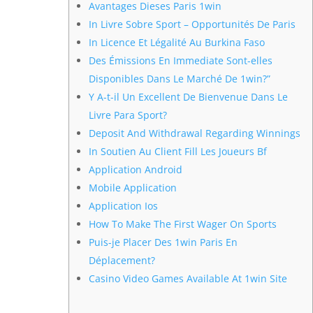
Avantages Dieses Paris 1win
In Livre Sobre Sport – Opportunités De Paris
In Licence Et Légalité Au Burkina Faso
Des Émissions En Immediate Sont-elles
Disponibles Dans Le Marché De 1win?”
Y A-t-il Un Excellent De Bienvenue Dans Le
Livre Para Sport?
Deposit And Withdrawal Regarding Winnings
In Soutien Au Client Fill Les Joueurs Bf
Application Android
Mobile Application
Application Ios
How To Make The First Wager On Sports
Puis-je Placer Des 1win Paris En
Déplacement?
Casino Video Games Available At 1win Site