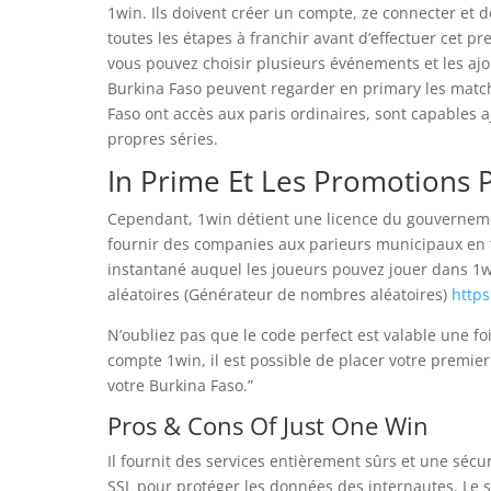
1win. Ils doivent créer un compte, ze connecter et 
toutes les étapes à franchir avant d’effectuer cet pr
vous pouvez choisir plusieurs événements et les ajou
Burkina Faso peuvent regarder en primary les match
Faso ont accès aux paris ordinaires, sont capables
propres séries.
In Prime Et Les Promotions 
Cependant, 1win détient une licence du gouverneme
fournir des companies aux parieurs municipaux en t
instantané auquel les joueurs pouvez jouer dans 1
aléatoires (Générateur de nombres aléatoires)
https
N’oubliez pas que le code perfect est valable une fo
compte 1win, il est possible de placer votre premie
votre Burkina Faso.”
Pros & Cons Of Just One Win
Il fournit des services entièrement sûrs et une sécu
SSL pour protéger les données des internautes. Le s