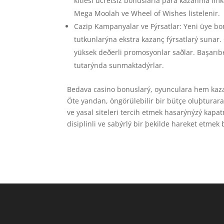
kitlesi ücretsiz bonuslarla para kazanma imk
Mega Moolah ve Wheel of Wishes listelenir.
Cazip Kampanyalar ve Fýrsatlar: Yeni üye bo
tutkunlarýna ekstra kazanç fýrsatlarý sunar.
yüksek deðerli promosyonlar saðlar. Başarıb
tutarýnda sunmaktadýrlar.
Bedava casino bonuslarý, oyunculara hem kazan
Öte yandan, öngörülebilir bir bütçe oluþtur
ve yasal siteleri tercih etmek hasarýnýzý kapa
disiplinli ve sabýrlý bir þekilde hareket etmek