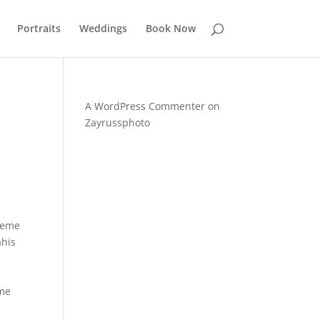
Portraits
Weddings
Book Now
A WordPress Commenter
on
Zayrussphoto
eneme
ahis
tme