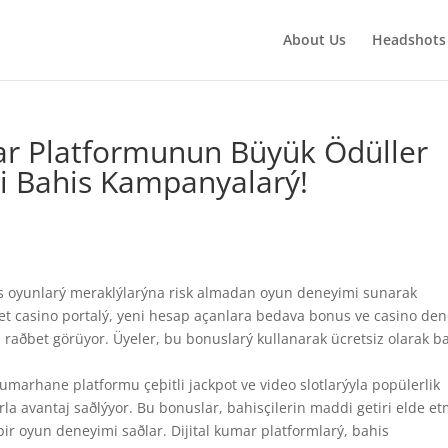
About Us
Headshots
ar Platformunun Büyük Ödüller
i Bahis Kampanyalarý!
ns oyunlarý meraklýlarýna risk almadan oyun deneyimi sunarak
ıbet casino portalý, yeni hesap açanlara bedava bonus ve casino d
 raðbet görüyor. Üyeler, bu bonuslarý kullanarak ücretsiz olarak b
kumarhane platformu çeþitli jackpot ve video slotlarýyla popülerlik
a avantaj saðlýyor. Bu bonuslar, bahisçilerin maddi getiri elde e
ir oyun deneyimi saðlar. Dijital kumar platformlarý, bahis