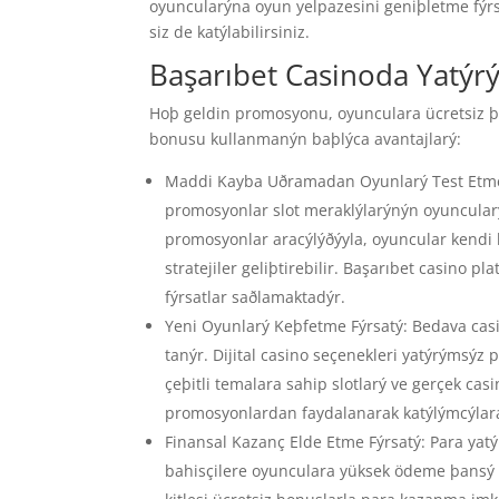
oyuncularýna oyun yelpazesini geniþletme fýr
siz de katýlabilirsiniz.
Başarıbet Casinoda Yatýr
Hoþ geldin promosyonu, oyunculara ücretsiz þe
bonusu kullanmanýn baþlýca avantajlarý:
Maddi Kayba Uðramadan Oyunlarý Test Etme:
promosyonlar slot meraklýlarýnýn oyuncular
promosyonlar aracýlýðýyla, oyuncular kendi 
stratejiler geliþtirebilir. Başarıbet casino p
fýrsatlar saðlamaktadýr.
Yeni Oyunlarý Keþfetme Fýrsatý: Bedava casi
tanýr. Dijital casino seçenekleri yatýrýmsýz
çeþitli temalara sahip slotlarý ve gerçek cas
promosyonlardan faydalanarak katýlýmcýlara
Finansal Kazanç Elde Etme Fýrsatý: Para yatý
bahisçilere oyunculara yüksek ödeme þansý s