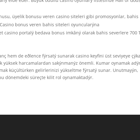
âný elde eder. Büyük ödüllü casino oyunlarý listesinde Hall of Gods
nusu, üyelik bonusu veren casino siteleri gibi promosyonlar, bahis
 Casino bonus veren bahis siteleri oyuncularýna
et casino portalý bedava bonus imkâný olarak bahis severlere 700 
ç hem de eðlence fýrsatý sunarak casino keyfini üst seviyeye çýka
arak yüksek harcamalardan sakýnmanýz önemli. Kumar oynamak adý
tmak küçültürken gelirlerinizi yükseltme fýrsatý sunar. Unutmayýn,
 bu dönemdeki süreçte kilit rol oynamaktadýr.