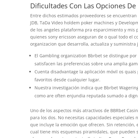
Dificultades Con Las Opciones De
Entre dichos estimados proveedores se encuentran P
JDB, TaDa Video holdem poker machines y Developme
de los angeles plataforma pra esparcimiento y mis 
quienes sony ericsson aseguran de o qual todo el 
organizacion que desarrolla, actualiza y suministra 
El Gambling organization Bbrbet se distingue por
satisfacen las preferencias sobre una amplia gam
Cuenta disadvantage la aplicación móvil os quais
favoritos desde cualquier lugar.
Nuestra investigación indica que Bbrbet Wagerin
como are often enjundia reputada sumado a digna 
Uno de los aspectos más atractivos de BBRbet Casino
para los dos. No necesitas capacidades especiales n
que incluye la emoción que ofrecen. Sin retención, 
cual tiene mis esquemas piramidales, que pueden s