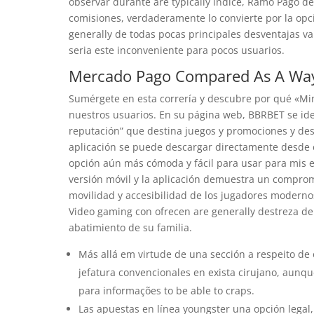
observar durante are typically indice, Ramo Pago d
comisiones, verdaderamente lo convierte por la opc
generally de todas pocas principales desventajas va
seria este inconveniente para pocos usuarios.
Mercado Pago Compared As A Way
Sumérgete en esta correría y descubre por qué «Min
nuestros usuarios. En su página web, BBRBET se ide
reputación” que destina juegos y promociones y des
aplicación se puede descargar directamente desde el
opción aún más cómoda y fácil para usar para mis e
versión móvil y la aplicación demuestra un compro
movilidad y accesibilidad de los jugadores modernos
Video gaming con ofrecen are generally destreza de
abatimiento de su familia.
Más allá em virtude de una sección a respeito de 
jefatura convencionales en exista cirujano, aunq
para informações to be able to craps.
Las apuestas en línea youngster una opción legal, 