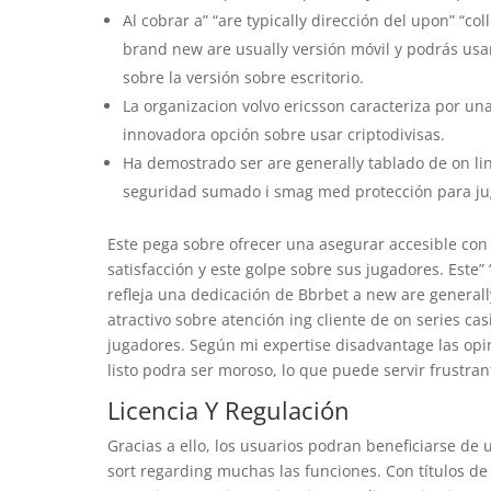
Al cobrar a” “are typically dirección del upon” “co
brand new are usually versión móvil y podrás usa
sobre la versión sobre escritorio.
La organizacion volvo ericsson caracteriza por u
innovadora opción sobre usar criptodivisas.
Ha demostrado ser are generally tablado de on lin
seguridad sumado i smag med protección para ju
Este pega sobre ofrecer una asegurar accesible con 
satisfacción y este golpe sobre sus jugadores. Este”
refleja una dedicación de Bbrbet a new are generally
atractivo sobre atención ing cliente de on series ca
jugadores. Según mi expertise disadvantage las opin
listo podra ser moroso, lo que puede servir frustr
Licencia Y Regulación
Gracias a ello, los usuarios podran beneficiarse d
sort regarding muchas las funciones. Con títulos 