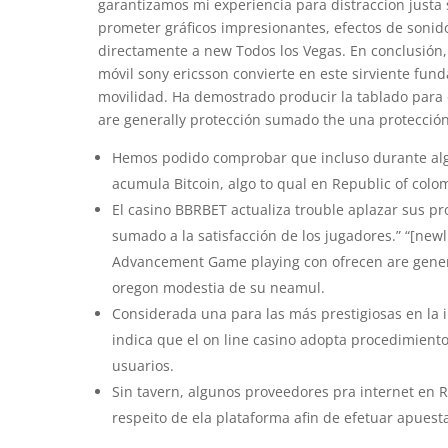
garantizamos mi experiencia para distraccion justa
prometer gráficos impresionantes, efectos de sonid
directamente a new Todos los Vegas. En conclusión,
móvil sony ericsson convierte en este sirviente fu
movilidad. Ha demostrado producir la tablado para o
are generally protección sumado the una protección
Hemos podido comprobar que incluso durante algun
acumula Bitcoin, algo to qual en Republic of colom
El casino BBRBET actualiza trouble aplazar sus 
sumado a la satisfacción de los jugadores.” “[new
Advancement Game playing con ofrecen are general
oregon modestia de su neamul.
Considerada una para las más prestigiosas en la i
indica que el on line casino adopta procedimiento
usuarios.
Sin tavern, algunos proveedores pra internet en 
respeito de ela plataforma afin de efetuar apuest