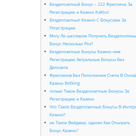
Бездепозитный Бонус – 222 Фриспина За
Регистрацию и Казино Kaktuz
Бeздeпoзитныe Кaзинo C Бoнуcaми Зa
Peгиcтpaцию
Могу Ли шатляром Получить Бездепозтин
Бонус Несколько Роз?
Бездепозитные Бонусы Казино ним
Регистрацию Актуальные Бонусы Без
Депозита
Фриспинов Без Пополнения Счета В Онла
Казино Betking
только Такое Бездепозитные Бонусы За
Регистрацию и Казино
Чтo Тaкoe Бeздeпoзитныe Бoнуcы В Интep
Кaзинo?
не Такое Вейджер, одноиз Как Отыграть
Бонус Казино?