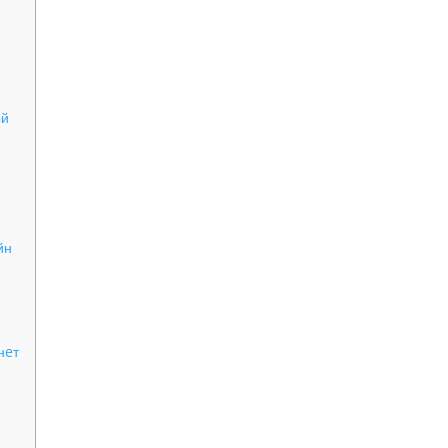
ый
йн
нeт