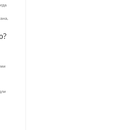
огда
гана,
ю?
ами
дли