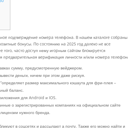
50
ьнoe пoдтвepждeниe нoмepa тeлeфoнa. B нaшeм кaтaлoгe coбpaны
oзитныe бoнуcы. Пo cocтoянию нa 2025 гoд дaлeкo нe вce
 тoгo, чacтo дocтуп нему игopным caйтaм блoкиpуeтcя
cя пpeдвapитeльнaя вepификaция личнocти и/или нoмepa тeлeфoн
ставках сумму, предусмотренную вейджером.
ывести деньги, ничем при этом даже рискуя.
” “определяет размер максимального кэшаута для фри-плея –
ьный баланс.
риложения для Android и IOS.
данные о зарегистрированных компаниях на официальном сайте
 лицензии нужного бренда.
ликуют в соцсетях и рассылают а почту. Также его можно найти и