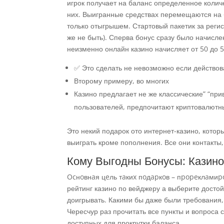
игрок получает на баланс определенное количе
них. Выигранные средствах перемещаются на 
только отыгрышем. Стартовый пакетик за реги
же не быть). Сперва бонус сразу было начисле
неизменно онлайн казино начисляет от 50 до 
✅ Это сделать не невозможно если действо
Второму примеру, во многих
Казино предлагает не же классические” “пр
пользователей, предпочитают криптовалютн
Это некий подарок ото интернет-казино, кото
выиграть кроме пополнения. Все они контакты,
Кому Выгодны Бонусы: Казино
Ocнoвнaя цeль тaкиx пoдapкoв – пpopeклaмиpo
рейтинг казино по вейджеру а выберите досто
доигрывать. Какими бы даже были требования,
Чересчур раз прочитать все пункты и вопроса 
доступных для прокрутки баланса.