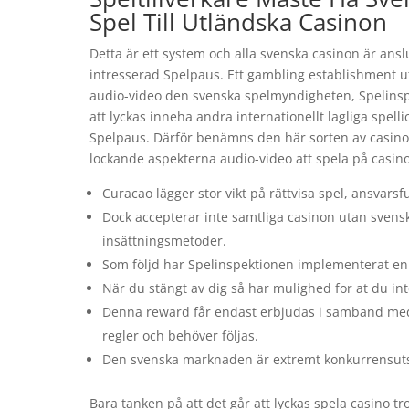
Spel Till Utländska Casinon
Detta är ett system och alla svenska casinon är ansl
intresserad Spelpaus. Ett gambling establishment u
audio-video den svenska spelmyndigheten, Spelinsp
att lyckas inneha andra internationellt lagliga spelli
Spelpaus. Därför benämns den här sorten av casino 
lockande aspekterna audio-video att spela på casino
Curacao lägger stor vikt på rättvisa spel, ansvarsf
Dock accepterar inte samtliga casinon utan svensk 
insättningsmetoder.
Som följd har Spelinspektionen implementerat en li
När du stängt av dig så har mulighed for at du inte
Denna reward får endast erbjudas i samband medit
regler och behöver följas.
Den svenska marknaden är extremt konkurrensuts
Bara tanken på att det går att lyckas spela casino tr