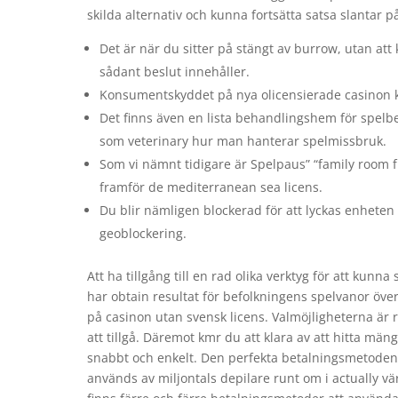
skilda alternativ och kunna fortsätta satsa slantar p
Det är när du sitter på stängt av burrow, utan att 
sådant beslut innehåller.
Konsumentskyddet på nya olicensierade casinon k
Det finns även en lista behandlingshem för spelb
som veterinary hur man hanterar spelmissbruk.
Som vi nämnt tidigare är Spelpaus” “family room fr
framför de mediterranean sea licens.
Du blir nämligen blockerad för att lyckas enheten
geoblockering.
Att ha tillgång till en rad olika verktyg för att kun
har obtain resultat för befolkningens spelvanor över
på casinon utan svensk licens. Valmöjligheterna är r
att tillgå. Däremot kmr du att klara av att hitta mäng
snabbt och enkelt. Den perfekta betalningsmetoden, 
används av miljontals depilare runt om i actually vä