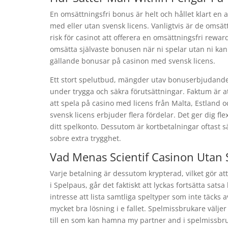
En omsättningsfri bonus är helt och hållet klart en
med eller utan svensk licens. Vanligtvis är de omsät
risk för casinot att offerera en omsättningsfri rewar
omsätta självaste bonusen när ni spelar utan ni kan 
gällande bonusar på casinon med svensk licens.
Ett stort spelutbud, mängder utav bonuserbjudanden o
under trygga och säkra förutsättningar. Faktum är 
att spela på casino med licens från Malta, Estland 
svensk licens erbjuder flera fördelar. Det ger dig fle
ditt spelkonto. Dessutom är kortbetalningar oftast sä
sobre extra trygghet.
Vad Menas Scientif Casinon Utan 
Varje betalning är dessutom krypterad, vilket gör a
i Spelpaus, går det faktiskt att lyckas fortsätta sats
intresse att lista samtliga speltyper som inte täcks
mycket bra lösning i e fallet. Spelmissbrukare välje
till en som kan hamna my partner and i spelmissbruk