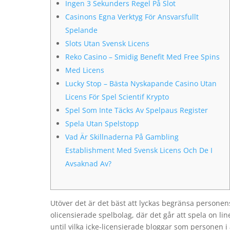
Ingen 3 Sekunders Regel På Slot
Casinons Egna Verktyg För Ansvarsfullt
Spelande
Slots Utan Svensk Licens
Reko Casino – Smidig Benefit Med Free Spins
Med Licens
Lucky Stop – Bästa Nyskapande Casino Utan
Licens För Spel Scientif Krypto
Spel Som Inte Täcks Av Spelpaus Register
Spela Utan Spelstopp
Vad Är Skillnaderna På Gambling
Establishment Med Svensk Licens Och De I
Avsaknad Av?
Utöver det är det bäst att lyckas begränsa personens
olicensierade spelbolag, där det går att spela on li
until vilka icke-licensierade bloggar som personen i a