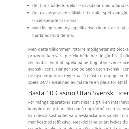
Det finns både fördelar o nackdelar med utländsk
Det existerar även självklart flertalet spel som gå
olicensierade casinona.
Med living room nya spellicensen kom kravet på att
marknadsföra denna.
Men detta tillkommer” “större möjligheter att plo
prozedur kan vara perfekt både när de går bra 6 när s
skillnad scientif att spela på betting utan svensk l
svensk licens. Här ger spelbolagen utan svensk lice
de nya temporära reglerna så måste du uppge en ti
spela 24/7 i avsaknad av måste ta en paus för att få
Bästa 10 Casino Utan Svensk Lice
För många operatörer som riktar sig till en interna
komplexitet. Att ansöka om å upprätthålla en svens
kan dessa kostnader vara avskräckande, särskilt om 
mer kostnadseffektiva. Nackdelarna är att lyckas du
svenska banker kan blockera överföringar till casin