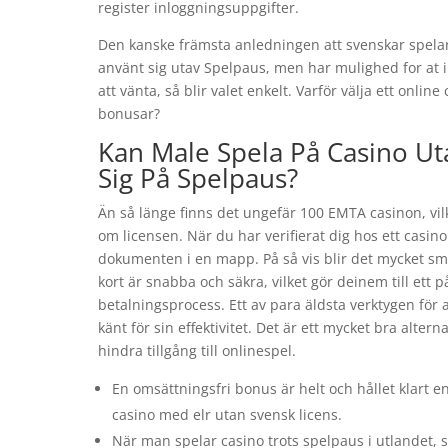
register inloggningsuppgifter.
Den kanske främsta anledningen att svenskar spelar
använt sig utav Spelpaus, men har mulighed for at in
att vänta, så blir valet enkelt. Varför välja ett onl
bonusar?
Kan Male Spela På Casino Uta
Sig På Spelpaus?
Än så länge finns det ungefär 100 EMTA casinon, vi
om licensen. När du har verifierat dig hos ett casi
dokumenten i en mapp. På så vis blir det mycket smi
kort är snabba och säkra, vilket gör deinem till ett p
betalningsprocess. Ett av para äldsta verktygen för 
känt för sin effektivitet. Det är ett mycket bra alter
hindra tillgång till onlinespel.
En omsättningsfri bonus är helt och hållet klart
casino med elr utan svensk licens.
När man spelar casino trots spelpaus i utlandet, så