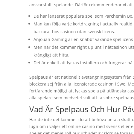
ansvarsfullt spelande. Därför rekommenderar vi att
De har lanserat populära spel som Parchemin Bo
Man kan följa varje kortdragning i actually realtid
baccarat hos casinon utan svensk licens.
Anjouan Gaming är en snabbt växande spellicens s
Men när det kommer right up until nätcasinon uta
krångligt att hitta.
Det är enkelt att lyckas installera och fungerar på
Spelpaus är ett nationellt avstängningssystem från 
blockera sej från alla licensierade casinon i Swe. M
fortfarande möjligt att lyckas spela på utländska ca
alla spelare som medvetet valt att ta sobre spelpau
Vad Är Spelpaus Och Hur På
Har de inte det kommer du att behöva betala skatt 
lugn om i väljer ett online casino med svensk eller
spelar det menig roll hur utbudet av slots se tornar u