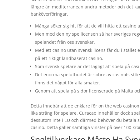
längre än mediterranean andra metoder och det kan 
banköverföringar.
Många söker sig hit för att de vill hitta ett casin
Men med den ny spellicensen så har sveriges regeri
spelandet från oss svenskar.
Med ett casino utan svensk licens får du i stället e
på ett riktigt landbaserat casino.
Som svensk spelare är det lagligt att spela på cas
Det enorma spelutbudet är sobre av casinots störs
finns det något för alla smaker.
Genom att spela på sidor licenserade på Malta oc
Detta innebär att de enklare för on the web casinon 
lika sträng för spelare. Curacao innehåller dock spel
dessutom inte i EU och därmed behöver du betala ska
casino. Detta gäller samtliga vinster på över 100 kro
Speltillverkare Måste Ha Sve