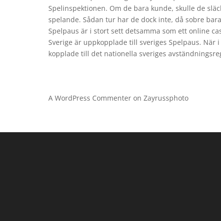
Spelinspektionen. Om de bara kunde, skulle de släcka
spelande. Sådan tur har de dock inte, då sobre bar
Spelpaus är i stort sett detsamma som ett online cas
Sverige är uppkopplade till sveriges Spelpaus. När i
kopplade till det nationella sveriges avständningsre
A WordPress Commenter
on
Zayrussphoto