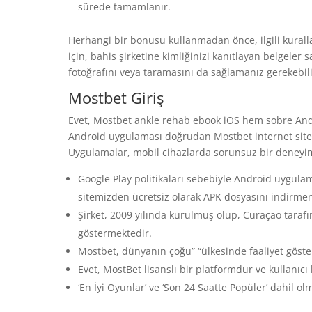
sürede tamamlanır.
Herhangi bir bonusu kullanmadan önce, ilgili kuralla
için, bahis şirketine kimliğinizi kanıtlayan belgeler
fotoğrafını veya taramasını da sağlamanız gerekebili
Mostbet Giriş
Evet, Mostbet ankle rehab ebook iOS hem sobre Andr
Android uygulaması doğrudan Mostbet internet sites
Uygulamalar, mobil cihazlarda sorunsuz bir deneyim
Google Play politikaları sebebiyle Android uygula
sitemizden ücretsiz olarak APK dosyasını indirm
Şirket, 2009 yılında kurulmuş olup, Curaçao tarafın
göstermektedir.
Mostbet, dünyanın çoğu” “ülkesinde faaliyet göster
Evet, MostBet lisanslı bir platformdur ve kullanıcı
‘En İyi Oyunlar’ ve ‘Son 24 Saatte Popüler’ dahil ol