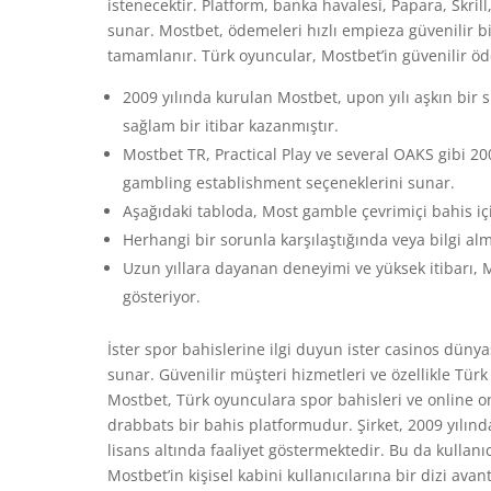
istenecektir. Platform, banka havalesi, Papara, Skril
sunar. Mostbet, ödemeleri hızlı empieza güvenilir bir
tamamlanır. Türk oyuncular, Mostbet’in güvenilir öd
2009 yılında kurulan Mostbet, upon yılı aşkın bir 
sağlam bir itibar kazanmıştır.
Mostbet TR, Practical Play ve several OAKS gibi 200
gambling establishment seçeneklerini sunar.
Aşağıdaki tabloda, Most gamble çevrimiçi bahis için
Herhangi bir sorunla karşılaştığında veya bilgi alm
Uzun yıllara dayanan deneyimi ve yüksek itibarı, 
gösteriyor.
İster spor bahislerine ilgi duyun ister casinos düny
sunar. Güvenilir müşteri hizmetleri ve özellikle Tür
Mostbet, Türk oyunculara spor bahisleri ve online o
drabbats bir bahis platformudur. Şirket, 2009 yılınd
lisans altında faaliyet göstermektedir. Bu da kullan
Mostbet’in kişisel kabini kullanıcılarına bir dizi avant