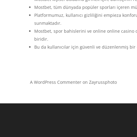
Mostbet, tüm dünyada popüler sporları içeren mük
Platformumuz, kullanıcı gizliliğini empieza konforu
sunmaktadır.
Mostbet, spor bahislerini ve online online casino 
biridir.
Bu da kullanıcılar için güvenli ve düzenlenmiş bi
A WordPress Commenter
on
Zayrussphoto