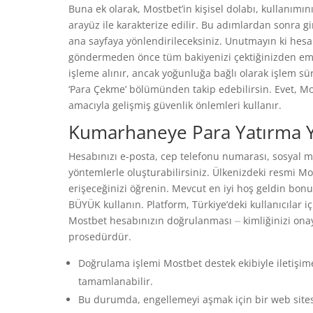
Buna ek olarak, Mostbet’in kişisel dolabı, kullanımını
arayüz ile karakterize edilir. Bu adımlardan sonra 
ana sayfaya yönlendirileceksiniz. Unutmayın ki hesa
göndermeden önce tüm bakiyenizi çektiğinizden emin 
işleme alınır, ancak yoğunluğa bağlı olarak işlem sür
‘Para Çekme’ bölümünden takip edebilirsin. Evet, Mos
amacıyla gelişmiş güvenlik önlemleri kullanır.
Kumarhaneye Para Yatırma Y
Hesabınızı e-posta, cep telefonu numarası, sosyal me
yöntemlerle oluşturabilirsiniz. Ülkenizdeki resmi Mos
erişeceğinizi öğrenin. Mevcut en iyi hoş geldin 
BÜYÜK kullanın. Platform, Türkiye’deki kullanıcılar i
Mostbet hesabınızın doğrulanması ⏤ kimliğinizi onayl
prosedürdür.
Doğrulama işlemi Mostbet destek ekibiyle iletişime
tamamlanabilir.
Bu durumda, engellemeyi aşmak için bir web sites