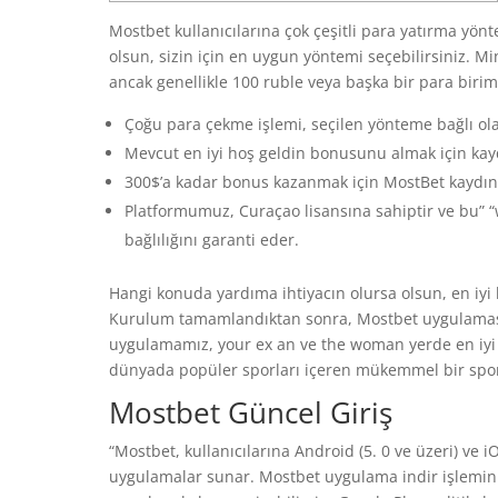
Mostbet kullanıcılarına çok çeşitli para yatırma yönt
olsun, sizin için en uygun yöntemi seçebilirsiniz. M
ancak genellikle 100 ruble veya başka bir para birim
Çoğu para çekme işlemi, seçilen yönteme bağlı ola
Mevcut en iyi hoş geldin bonusunu almak için k
300$’a kadar bonus kazanmak için MostBet kaydına
Platformumuz, Curaçao lisansına sahiptir ve bu” “we
bağlılığını garanti eder.
Hangi konuda yardıma ihtiyacın olursa olsun, en iyi 
Kurulum tamamlandıktan sonra, Mostbet uygulamasın
uygulamamız, your ex an ve the woman yerde en iyi 
dünyada popüler sporları içeren mükemmel bir spor 
Mostbet Güncel Giriş
“Mostbet, kullanıcılarına Android (5. 0 ve üzeri) ve iO
uygulamalar sunar. Mostbet uygulama indir işlemini g