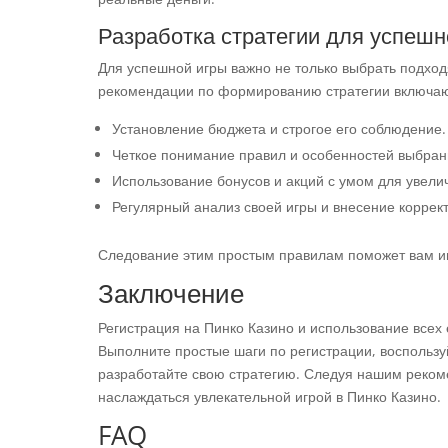
Разработка стратегии для успешн
Для успешной игры важно не только выбрать подхо
рекомендации по формированию стратегии включа
Установление бюджета и строгое его соблюдение.
Четкое понимание правил и особенностей выбран
Использование бонусов и акций с умом для увели
Регулярный анализ своей игры и внесение коррект
Следование этим простым правилам поможет вам игр
Заключение
Регистрация на Пинко Казино и использование всех 
Выполните простые шаги по регистрации, воспользу
разработайте свою стратегию. Следуя нашим реком
наслаждаться увлекательной игрой в Пинко Казино.
FAQ