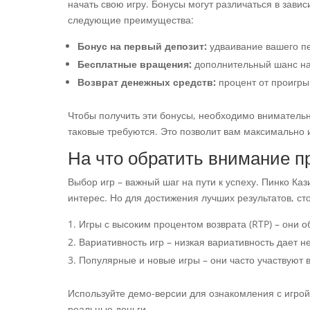
начать свою игру. Бонусы могут различаться в зави
следующие преимущества:
Бонус на первый депозит:
удваивание вашего пе
Бесплатные вращения:
дополнительный шанс на
Возврат денежных средств:
процент от проигры
Чтобы получить эти бонусы, необходимо внимательн
таковые требуются. Это позволит вам максимально
На что обратить внимание п
Выбор игр – важный шаг на пути к успеху. Пинко Ка
интерес. Но для достижения лучших результатов, ст
Игры с высоким процентом возврата (RTP) – они 
Вариативность игр – низкая вариативность дает н
Популярные и новые игры – они часто участвуют 
Используйте демо-версии для ознакомления с игрой 
реальные деньги.