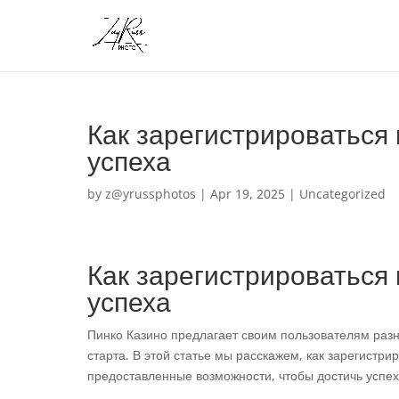
Как зарегистрироваться 
успеха
by
z@yrussphotos
|
Apr 19, 2025
|
Uncategorized
Как зарегистрироваться 
успеха
Пинко Казино предлагает своим пользователям раз
старта. В этой статье мы расскажем, как зарегистр
предоставленные возможности, чтобы достичь успех