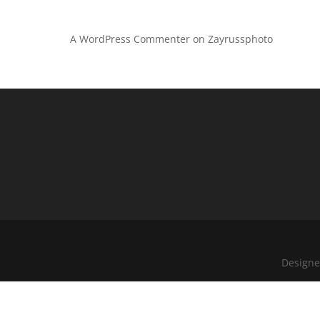
A WordPress Commenter
on
Zayrussphoto
Design