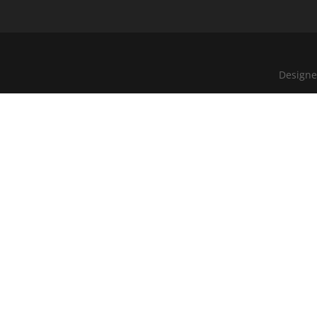
Design