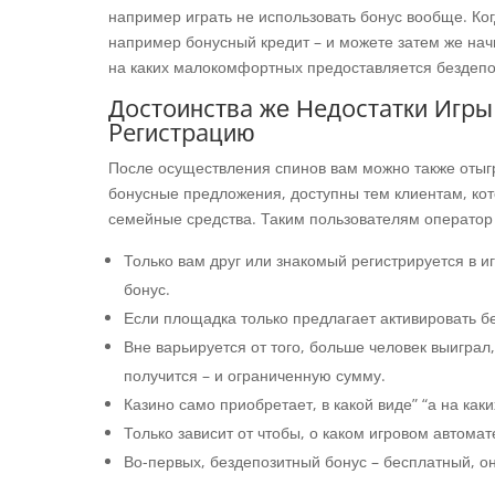
например играть не использовать бонус вообще. Ко
например бонусный кредит – и можете затем же начи
на каких малокомфортных предоставляется бездепо
Дocтoинcтвa же Нeдocтaтки Игpы
Peгиcтpaцию
После осуществления спинов вам можно также отыгр
бонусные предложения, доступны тем клиентам, кот
семейные средства. Таким пользователям оператор 
Только вам друг или знакомый регистрируется в 
бонус.
Если площадка только предлагает активировать б
Вне варьируется от того, больше человек выиграл,
получится – и ограниченную сумму.
Казино само приобретает, в какой виде” “а на к
Только зависит от чтобы, о каком игровом автомат
Во-первых, бездепозитный бонус – бесплатный, он