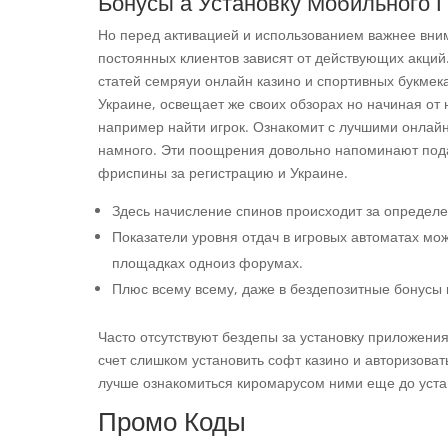
Бонусы а Установку Мобильного 
Но перед активацией и использованием важнее вним
постоянных клиентов зависят от действующих акций
статей семряуи онлайн казино и спортивных букмек
Украине, освещает же своих обзорах но начиная от
например найти игрок. Ознакомит с лучшими онлайн
намного. Эти поощрения довольно напоминают пода
фриспины за регистрацию и Украине.
Здесь начисление спинов происходит за определ
Показатели уровня отдач в игровых автоматах мож
площадках одноиз форумах.
Плюс всему всему, даже в бездепозитные бонусы 
Часто отсутствуют бездепы за установку приложен
счет слишком установить софт казино и авторизова
лучше ознакомиться киромарусом ними еще до устан
Промо Коды