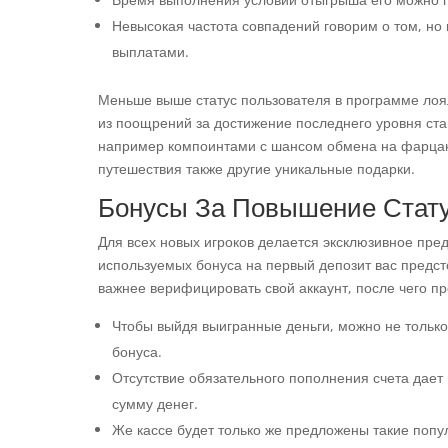
Невысокая частота совпадений говорим о том, но
выплатами.
Меньше выше статус пользователя в программе лоя
из поощрений за достижение последнего уровня ст
например компоинтами с шансом обмена на фарцану
путешествия также другие уникальные подарки.
Бонусы За Повышение Стату
Для всех новых игроков делается эксклюзивное пре
используемых бонуса на первый депозит вас предсто
важнее верифицировать свой аккаунт, после чего 
Чтобы выйдя выигранные деньги, можно не тольк
бонуса.
Отсутствие обязательного пополнения счета дае
сумму денег.
Же кассе будет только же предложены такие попул