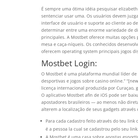
É sempre uma ótima idéia pesquisar elizabeth
sentenciar usar uma. Os usuários devem juzga
interface de usuário e suporte ao cliente ao 
determinar entre uma enorme variedade de dis
principales. A Mostbet oferece muitas opções p
mesa e caça-níqueis. Os conhecidos desenvolv
oferecem operating system principais jogos di
Mostbet Login:
O Mostbet é uma plataforma mundial líder de 
desportivas e jogos sobre casino online.” “[n
licença internacional produzida por Curaçao,
O aplicativo Mostbet afin de iOS pode ser baix
apostadores brasileiros — ao menos não diret
alterem a localização de seus gadgets através 
Para cada cadastro feito através do teu link
é a pessoa la cual se cadastrou pelo seu link
A Mostbet é uma casa sobre apostas esporti