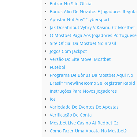
Entrar No Site Oficial
Bônus Afin De Novatos E Jogadores Regula
Apostar Not Any” “cybersport
Jak Dosáhnout Výhry V Kasinu Cz Mostbet
O Mostbet Paga Aos Jogadores Portuguese
Site Oficial Da Mostbet No Brasil
Jogos Com Jackpot
Versão Do Site Móvel Mostbet
Futebol
Programa De Bônus Da Mostbet Aqui No
Brasil” “[newline]como Se Registrar Rapid
Instruções Para Novos Jogadores
Ios
Variedade De Eventos De Apostas
Verificação De Conta
Mostbet Live Casino At Redbet Cz
Como Fazer Uma Aposta No Mostbet?