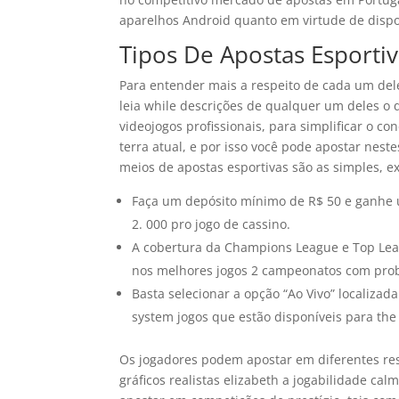
aparelhos Android quanto em virtude de dispos
Tipos De Apostas Esporti
Para entender mais a respeito de cada um dele
leia while descrições de qualquer um deles o 
videojogos profissionais, para simplificar o 
terra atual, e por isso você pode apostar nes
meios de apostas esportivas são as simples, 
Faça um depósito mínimo de R$ 50 e ganhe
2. 000 pro jogo de cassino.
A cobertura da Champions League e Top Leag
nos melhores jogos 2 campeonatos com prob
Basta selecionar a opção “Ao Vivo” localiza
system jogos que estão disponíveis para the
Os jogadores podem apostar em diferentes re
gráficos realistas elizabeth a jogabilidade ca