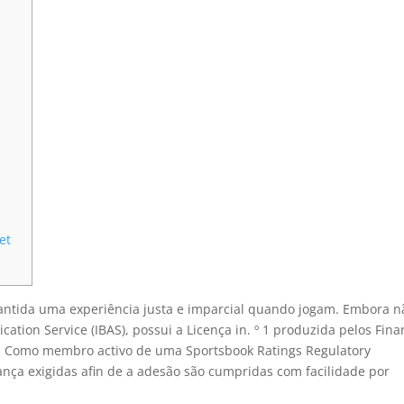
et
ntida uma experiência justa e imparcial quando jogam. Embora n
ation Service (IBAS), possui a Licença in. º 1 produzida pelos Fina
09. Como membro activo de uma Sportsbook Ratings Regulatory
ança exigidas afin de a adesão são cumpridas com facilidade por