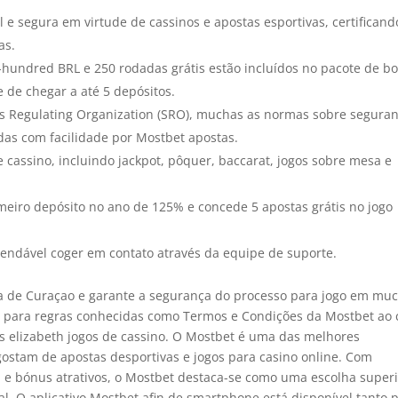
e segura em virtude de cassinos e apostas esportivas, certificand
as.
hundred BRL e 250 rodadas grátis estão incluídos no pacote de bo
 de chegar a até 5 depósitos.
s Regulating Organization (SRO), muchas as normas sobre segura
das com facilidade por Mostbet apostas.
 cassino, incluindo jackpot, pôquer, baccarat, jogos sobre mesa e
meiro depósito no ano de 125% e concede 5 apostas grátis no jogo
mendável coger em contato através da equipe de suporte.
ça de Curaçao e garante a segurança do processo para jogo em mu
o para regras conhecidas como Termos e Condições da Mostbet ao 
s elizabeth jogos de cassino. O Mostbet é uma das melhores
ostam de apostas desportivas e jogos para casino online. Com
l e bónus atrativos, o Mostbet destaca-se como uma escolha super
. O aplicativo Mostbet afin de smartphone está disponível tanto 