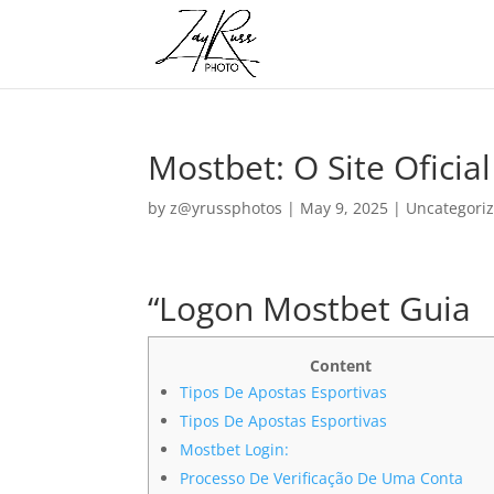
Mostbet: O Site Oficia
by
z@yrussphotos
|
May 9, 2025
|
Uncategori
“Logon Mostbet Guia
Content
Tipos De Apostas Esportivas
Tipos De Apostas Esportivas
Mostbet Login:
Processo De Verificação De Uma Conta