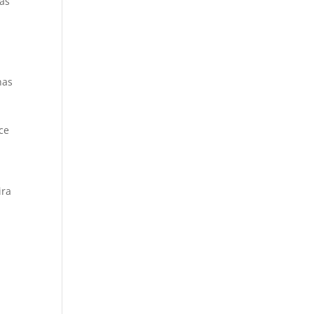
das
nas
ce
ira