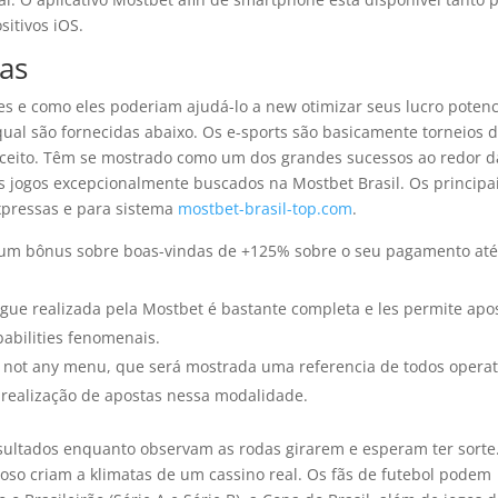
itivos iOS.
vas
s e como eles poderiam ajudá-lo a new otimizar seus lucro potenc
qual são fornecidas abaixo. Os e-sports são basicamente torneios 
conceito. Têm se mostrado como um dos grandes sucessos ao redor d
tes jogos excepcionalmente buscados na Mostbet Brasil. Os principa
expressas e para sistema
mostbet-brasil-top.com
.
 um bônus sobre boas-vindas de +125% sobre o seu pagamento até
ue realizada pela Mostbet é bastante completa e les permite apo
abilities fenomenais.
da not any menu, que será mostrada uma referencia de todos operat
 realização de apostas nessa modalidade.
sultados enquanto observam as rodas girarem e esperam ter sorte
lmoso criam a klimatas de um cassino real. Os fãs de futebol podem