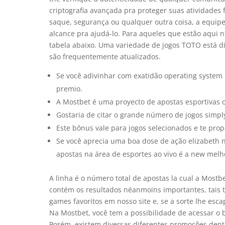
criptografia avançada pra proteger suas atividades 
saque, segurança ou qualquer outra coisa, a equipe
alcance pra ajudá-lo. Para aqueles que estão aqui n
tabela abaixo. Uma variedade de jogos TOTO está dis
são frequentemente atualizados.
Se você adivinhar com exatidão operating system
premio.
A Mostbet é uma proyecto de apostas esportivas o
Gostaria de citar o grande número de jogos simpl
Este bônus vale para jogos selecionados e te pro
Se você aprecia uma boa dose de ação elizabeth n
apostas na área de esportes ao vivo é a new melh
A linha é o número total de apostas la cual a Mostb
contém os resultados néanmoins importantes, tais t
games favoritos em nosso site e, se a sorte lhe es
Na Mostbet, você tem a possibilidade de acessar o 
Porém, existem diversas diferentes promoções den