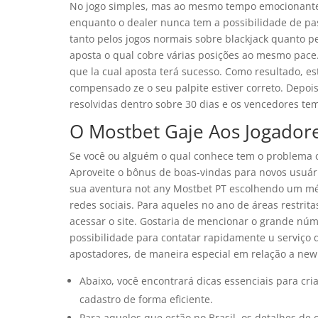
No jogo simples, mas ao mesmo tempo emocionante 
enquanto o dealer nunca tem a possibilidade de p
tanto pelos jogos normais sobre blackjack quanto 
aposta o qual cobre várias posições ao mesmo pace.
que la cual aposta terá sucesso. Como resultado, es
compensado ze o seu palpite estiver correto. Depois 
resolvidas dentro sobre 30 dias e os vencedores te
O Mostbet Gaje Aos Jogador
Se você ou alguém o qual conhece tem o problema co
Aproveite o bônus de boas-vindas para novos usuári
sua aventura not any Mostbet PT escolhendo um mét
redes sociais. Para aqueles no ano de áreas restrita
acessar o site. Gostaria de mencionar o grande núm
possibilidade para contatar rapidamente u serviço 
apostadores, de maneira especial em relação a new 
Abaixo, você encontrará dicas essenciais para cr
cadastro de forma eficiente.
Para aqueles que estão no Brasil, os detalhes de 