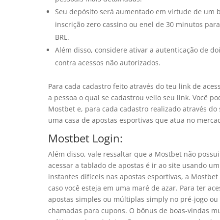
Seu depósito será aumentado em virtude de um b
inscrição zero cassino ou enel de 30 minutos par
BRL.
Além disso, considere ativar a autenticação de d
contra acessos não autorizados.
Para cada cadastro feito através do teu link de ace
a pessoa o qual se cadastrou vello seu link. Você p
Mostbet e, para cada cadastro realizado através do 
uma casa de apostas esportivas que atua no mercad
Mostbet Login:
Além disso, vale ressaltar que a Mostbet não possu
acessar a tablado de apostas é ir ao site usando u
instantes difíceis nas apostas esportivas, a Mostbe
caso você esteja em uma maré de azar. Para ter ace
apostas simples ou múltiplas simply no pré-jogo o
chamadas para cupons. O bônus de boas-vindas mul