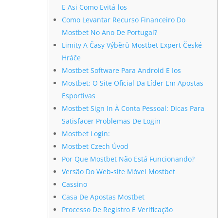
E Asi Como Evitá-los
Como Levantar Recurso Financeiro Do
Mostbet No Ano De Portugal?
Limity A Časy Výběrů Mostbet Expert České
Hráče
Mostbet Software Para Android E Ios
Mostbet: O Site Oficial Da Líder Em Apostas
Esportivas
Mostbet Sign In À Conta Pessoal: Dicas Para
Satisfacer Problemas De Login
Mostbet Login:
Mostbet Czech Úvod
Por Que Mostbet Não Está Funcionando?
Versão Do Web-site Móvel Mostbet
Cassino
Casa De Apostas Mostbet
Processo De Registro E Verificação