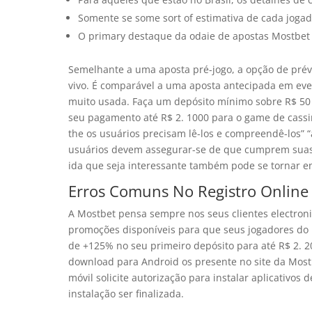
Somente se some sort of estimativa de cada jogado
O primary destaque da odaie de apostas Mostbet –
Semelhante a uma aposta pré-jogo, a opção de prévia
vivo. É comparável a uma aposta antecipada em even
muito usada. Faça um depósito mínimo sobre R$ 50
seu pagamento até R$ 2. 1000 para o game de cassin
the os usuários precisam lê-los e compreendê-los” “
usuários devem assegurar-se de que cumprem suas l
ida que seja interessante também pode se tornar en
Erros Comuns No Registro Online 
A Mostbet pensa sempre nos seus clientes electron
promoções disponíveis para que seus jogadores do 
de +125% no seu primeiro depósito para até R$ 2. 20
download para Android os presente no site da Mostb
móvil solicite autorização para instalar aplicativos 
instalação ser finalizada.