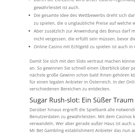
gewährleistet ist auch.
Die gesamte Idee des Wettbewerbs dreht sich dar
zu spielen, die o unglaubliche Preise auf welche 
Aber zusätzlich zur Anwendung des Bonus darf 
nicht vergessen, die erfüllt sein müssen, bevor 
Online Casino mit Echtgeld zu spielen ist auch in 
Damit Sie sich mit den Slots vertraut machen könn
an. So gewinnen Sie schnell einen Überblick über p
nächste große Gewinn schon bald Ihnen gehören könn
für einen legalen Anbieter in Österreich. In der Onl
verschiedenen Bereichen zu entdecken.
Sugar Rush-slot: Ein Süßer Traum 
Darüber hinaus ergreift die Spielbank alle notwen
Benutzerdaten zu gewährleisten. Mit dem Casinos k
verwandeln. Wer aber gerade außer Haus ist auch u
Mr Bet Gambling establishment Anbieter das nun a