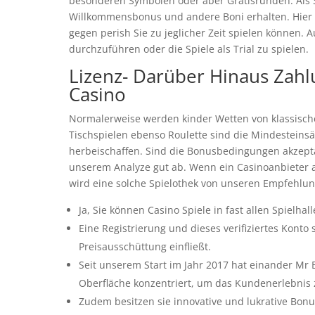
besonderen Symbolen oder aber Gratisrunden. Als S
Willkommensbonus und andere Boni erhalten. Hier a
gegen perish Sie zu jeglicher Zeit spielen können. 
durchzuführen oder die Spiele als Trial zu spielen.
Lizenz- Darüber Hinaus Zah
Casino
Normalerweise werden kinder Wetten von klassisch
Tischspielen ebenso Roulette sind die Mindestein
herbeischaffen. Sind die Bonusbedingungen akzept
unserem Analyze gut ab. Wenn ein Casinoanbieter al
wird eine solche Spielothek von unseren Empfehlun
Ja, Sie können Casino Spiele in fast allen Spielh
Eine Registrierung und dieses verifiziertes Konto
Preisausschüttung einfließt.
Seit unserem Start im Jahr 2017 hat einander Mr 
Oberfläche konzentriert, um das Kundenerlebnis 
Zudem besitzen sie innovative und lukrative Bon