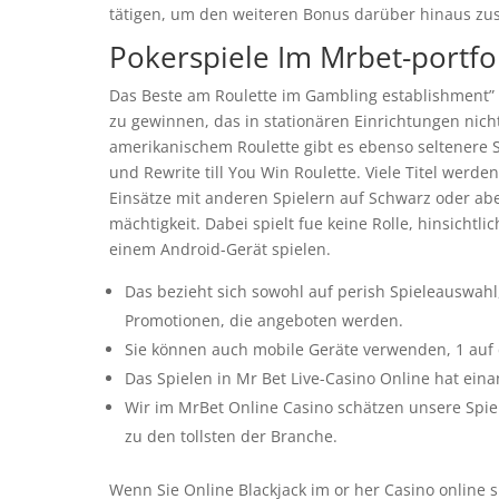
tätigen, um den weiteren Bonus darüber hinaus zusä
Pokerspiele Im Mrbet-portfo
Das Beste am Roulette im Gambling establishment” “
zu gewinnen, das in stationären Einrichtungen nich
amerikanischem Roulette gibt es ebenso seltenere S
und Rewrite till You Win Roulette. Viele Titel werde
Einsätze mit anderen Spielern auf Schwarz oder aber
mächtigkeit. Dabei spielt fue keine Rolle, hinsicht
einem Android-Gerät spielen.
Das bezieht sich sowohl auf perish Spieleauswahl
Promotionen, die angeboten werden.
Sie können auch mobile Geräte verwenden, 1 auf 
Das Spielen in Mr Bet Live-Casino Online hat eina
Wir im MrBet Online Casino schätzen unsere Spi
zu den tollsten der Branche.
Wenn Sie Online Blackjack im or her Casino online s