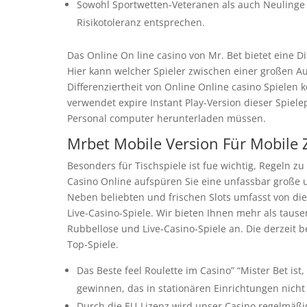
Sowohl Sportwetten-Veteranen als auch Neulinge a
Risikotoleranz entsprechen.
Das Online On line casino von Mr. Bet bietet eine D
Hier kann welcher Spieler zwischen einer großen A
Differenziertheit von Online Online casino Spielen
verwendet expire Instant Play-Version dieser Spiele
Personal computer herunterladen müssen.
Mrbet Mobile Version Für Mobile 
Besonders für Tischspiele ist fue wichtig, Regeln 
Casino Online aufspüren Sie eine unfassbar große u
Neben beliebten und frischen Slots umfasst von die
Live-Casino-Spiele. Wir bieten Ihnen mehr als tause
Rubbellose und Live-Casino-Spiele an. Die derzeit be
Top-Spiele.
Das Beste feel Roulette im Casino” “Mister Bet ist
gewinnen, das in stationären Einrichtungen nicht 
Durch die EU-Lizenz wird unser Casino regelmäßig