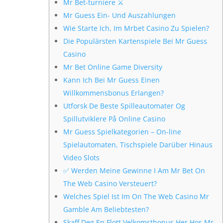
Mr Bet-turniere ⚔️
Mr Guess Ein- Und Auszahlungen
Wie Starte Ich, Im Mrbet Casino Zu Spielen?
Die Populärsten Kartenspiele Bei Mr Guess
Casino
Mr Bet Online Game Diversity
Kann Ich Bei Mr Guess Einen
Willkommensbonus Erlangen?
Utforsk De Beste Spilleautomater Og
Spillutviklere På Online Casino
Mr Guess Spielkategorien – On-line
Spielautomaten, Tischspiele Darüber Hinaus
Video Slots
✅ Werden Meine Gewinne I Am Mr Bet On
The Web Casino Versteuert?
Welches Spiel Ist Im On The Web Casino Mr
Gamble Am Beliebtesten?
Skaff Deg En Flott Velkomstbonus Her Hos Mr