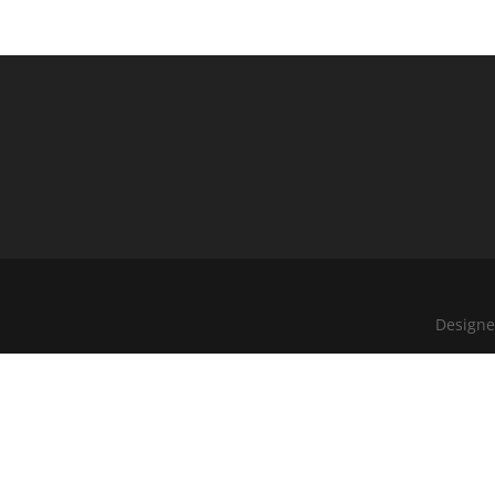
Design