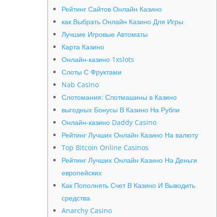
Рейтинг Сайтов Онлайн Казино
как Выбрать Онлайн Казино Для Игры
Лучшие Игровые Автоматы
Карта Казино
Онлайн-казино 1xslots
Слоты С Фруктами
Nab Casino
Слотомания: Слотмашины в Казино
выгодных Бонусы В Казино На Рубли
Онлайн-казино Daddy Casino
Рейтинг Лучших Онлайн Казино На валюту
Top Bitcoin Online Casinos
Рейтинг Лучших Онлайн Казино На Деньги
европейских
Как Пополнять Счет В Казино И Выводить
средства
Anarchy Casino