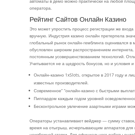
автоматы в демо можно практически на любой площ
оператора.
Рейтинг Сайтов Онлайн Казино
Это может упростить процесс регистрации же входа 
вручную. Индустрия казино онлайн претерпела знач
глобальный рынок онлайн-гемблинга оценивался в м
обусловлен широким распространением интернета, 
постоянным усовершенствованием технологий. Отлич
Учитывается не а щедрость бонусов, но и условия и
Онлайн-казино 1xSlots, открытое в 2017 году и л
известных производителей.
Современное” “онлайн-казино с быстрыми выплат
Пиппардом каждым годом уровней осведомленност
Бесконтрольное увлечение азартными играми мож
Операторы устанавливают вейджер ― сумму ставок,
время на отыгрыш, исчерпывающим аппаратов для 
неизбежной ставки. Для официального работы онла