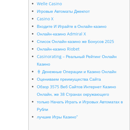
Welle Casino
Игровые Автоматы Джекпот
Casino X
Входите И Играйте в Онлайн-казино
Онлайн-казино Admiral X
Список Онлайн-казино же Бонусов 2025
Онлайн-казино Riobet
Casinorating – Реальный Рейтинг Онлайн
Казино
🍦 Денежные Операции и Казино Онлайн
Оцениваем преимущества Сайта
Обзор 3575 Веб Сайтов Интернет Казино
Онлайн, же 38 Странах окружающего
только Начать Играть и Игровых Автоматах в
Рубли
лучшие Игры Казино”