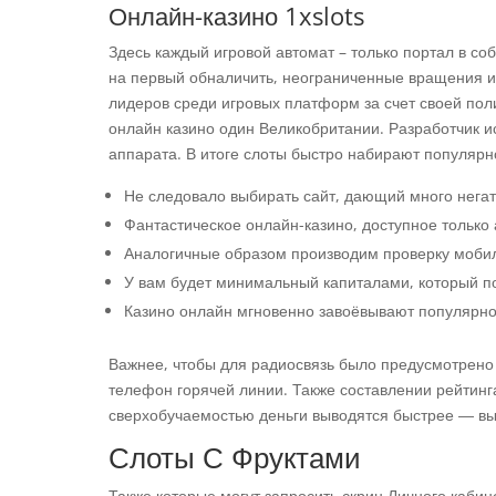
Онлайн-казино 1xslots
Здесь каждый игровой автомат – только портал в со
на первый обналичить, неограниченные вращения и
лидеров среди игровых платформ за счет своей пол
онлайн казино один Великобритании. Разработчик 
аппарата. В итоге слоты быстро набирают популярно
Не следовало выбирать сайт, дающий много негат
Фантастическое онлайн-казино, доступное только 
Аналогичные образом производим проверку мобил
У вам будет минимальный капиталами, который по
Казино онлайн мгновенно завоёвывают популярно
Важнее, чтобы для радиосвязь было предусмотрено 
телефон горячей линии. Также составлении рейтинга
сверхобучаемостью деньги выводятся быстрее ― вы
Слоты С Фруктами
Также которые могут запросить скрин Личного каби