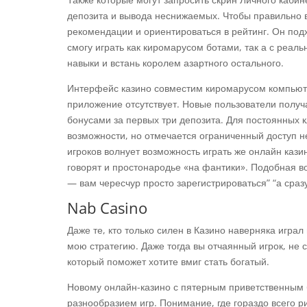
депозита и вывода неснижаемых. Чтобы правильно в
рекомендации и ориентироваться в рейтинг. Он подх
смогу играть как киромарусом ботами, так а с реал
навыки и встань королем азартного остального.
Интерфейс казино совместим киромарусом компьют
приложение отсутствует. Новые пользователи получ
бонусами за первых три депозита. Для постоянных
возможности, но отмечается ограниченный доступ н
игроков волнует возможность играть же онлайн каз
говорят и простонародье «на фантики». Подобная в
— вам чересчур просто зарегистрироваться” “а сраз
Nab Casino
Даже те, кто только силен в Казино наверняка играл
мою стратегию. Даже тогда вы отчаянный игрок, не с
который поможет хотите вмиг стать богатый.
Новому онлайн-казино с пятерным приветственным 
разнообразием игр. Понимание, где гораздо всего р