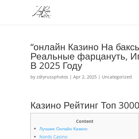
“онлайн Казино На бакс
Реальные фарцануть, Иг
В 2025 Году
by
z@yrussphotos
|
Apr 2, 2025
|
Uncategorized
Казино Рейтинг Топ 300
Content
Лучшие Онлайн Казино
Nords Casino