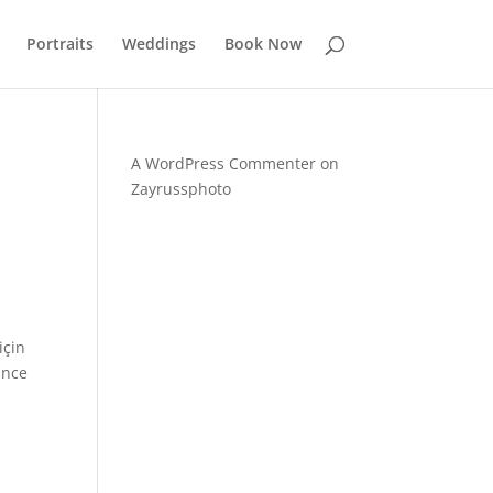
Portraits
Weddings
Book Now
A WordPress Commenter
on
Zayrussphoto
için
ince