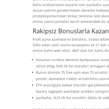
Bahis endüstrisinin basarili ismi paribahis çev
olusan yatirim gerektirmeyen deneme hediyesi i
prodüksiyonlarindan birkaç tanesine özel olarak
online casino portalini tercih etmesindeki bir 
Rakipsiz Bonuslarla Kazan,
Profil açma asamalarini bitirdiniz, sirada ödül
500ü askin canli casino varyasyonu ve 21 dal
online bahis web sitesi, aktif olan her bahis di
Kosulsuz ücretsiz deneme kampanyasi sunan 
tahsis ettigi %90 ilk fon transferi armagani 
Bunun disinda 75 free spin veya 75 ücretsiz 
portali, abonelere riskten arindirilmis casin
ETH araciligiyla bakiye transferi gerçeklesti
kazanç saglayan avantajlar araliksiz sürüyor!
paribahis, %25 ilk fon transferi ödülü ile sek