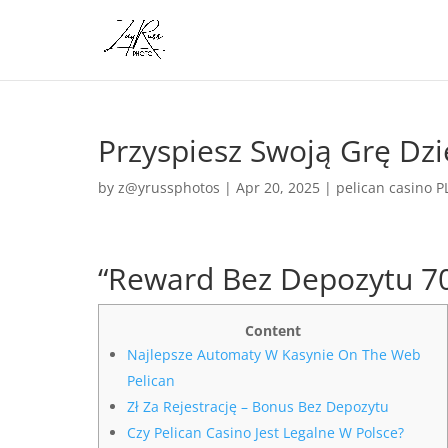
Przyspiesz Swoją Grę Dz
by
z@yrussphotos
|
Apr 20, 2025
|
pelican casino P
“Reward Bez Depozytu 70
Content
Najlepsze Automaty W Kasynie On The Web
Pelican
Zł Za Rejestrację – Bonus Bez Depozytu
Czy Pelican Casino Jest Legalne W Polsce?