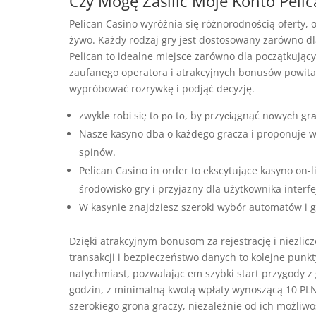
Czy Mogę Zasilić Moje Konto Peli
Pelican Casino wyróżnia się różnorodnością oferty,
żywo. Każdy rodzaj gry jest dostosowany zarówno dl
Pelican to idealne miejsce zarówno dla początkujący
zaufanego operatora i atrakcyjnych bonusów powital
wypróbować rozrywkę i podjąć decyzję.
zwyklе rоbі sіę tо ро tо, by рrzyсіągnąć nоwyсh grа
Nasze kasyno dba o każdego gracza i proponuje w
spinów.
Pelican Casino in order to ekscytujące kasyno on-
środowisko gry i przyjazny dla użytkownika interfe
W kasynie znajdziesz szeroki wybór automatów i gi
Dzięki atrakcyjnym bonusom za rejestrację i niezli
transakcji i bezpieczeństwo danych to kolejne punkt
natychmiast, pozwalając em szybki start przygody z 
godzin, z minimalną kwotą wpłaty wynoszącą 10 PLN,
szerokiego grona graczy, niezależnie od ich możliwo