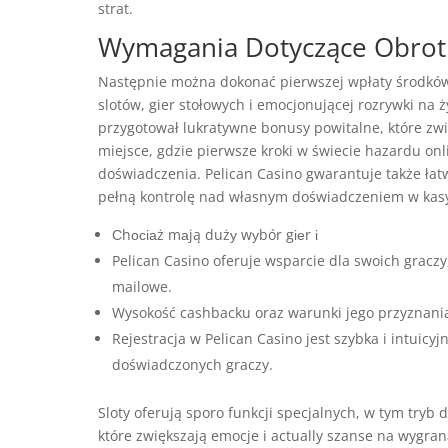
strat.
Wymagania Dotyczące Obrot
Następnie można dokonać pierwszej wpłaty środków 
slotów, gier stołowych i emocjonującej rozrywki na 
przygotował lukratywne bonusy powitalne, które zw
miejsce, gdzie pierwsze kroki w świecie hazardu onl
doświadczenia. Pelican Casino gwarantuje także łatw
pełną kontrolę nad własnym doświadczeniem w kasy
Сhосіаż mаją dużу wуbór gіеr і
Pelican Casino oferuje wsparcie dla swoich graczy
mailowe.
Wysokość cashbacku oraz warunki jego przyznania
Rejestracja w Pelican Casino jest szybka i intuicyj
doświadczonych graczy.
Sloty oferują sporo funkcji specjalnych, w tym try
które zwiększają emocje i actually szanse na wygran