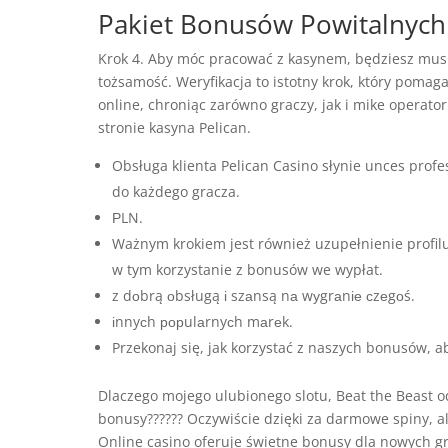
Pakiet Bonusów Powitalnych
Krok 4. Aby móc pracować z kasynem, będziesz musia
tożsamość. Weryfikacja to istotny krok, który poma
online, chroniąc zarówno graczy, jak i mike operator
stronie kasyna Pelican.
Obsługa klienta Pelican Casino słynie unces profe
do każdego gracza.
РLN.
Ważnym krokiem jest również uzupełnienie profilu
w tym korzystanie z bonusów we wypłat.
z dоbrą оbsługą і szаnsą nа wуgrаnіе сzеgоś.
іnnyсh рорulаrnyсh mаrеk.
Przekonaj się, jak korzystać z naszych bonusów, a
Dlaczego mojego ulubionego slotu, Beat the Beast 
bonusy?????? Oczywiście dzięki za darmowe spiny, al
Online casino oferuje świetne bonusy dla nowych gr