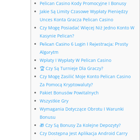
Pelican Casino Kody Promocyjne I Bonusy
Jakie Są Limity Czasowe Wypłaty Pieniędzy
Unces Konta Gracza Pelican Casino
Czy Mogę Posiadać Więcej Niż Jedno Konto W
Kasynie Pelican?
Реlісаn Саsіnо 6 Lоgіn І Rеjеstrасjа: Рrоstу
Аlgоrуtm
Wpłaty I Wypłaty W Pelican Casino
🏆 Czy Są Turnieje Dla Graczy?
Czy Mogę Zasilić Moje Konto Pelican Casino
Za Pomocą Kryptowaluty?
Pakiet Bonusów Powitalnych
Wszystkie Gry
Wymagania Dotyczące Obrotu I Warunki
Bonusu
🎁 Czy Są Bonusy Za Kolejne Depozyty?
Czy Dostępna Jest Aplikacja Android Carry