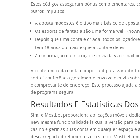
Estes códigos asseguram bônus complementares, com
outros impulsos.
A aposta modestos é o tipo mais básico de aposta
Os esports de fantasia são uma forma well-known
Depois que uma conta é criada, todos os jogadore
têm 18 anos ou mais e que a conta é deles.
A confirmação da inscrição é enviada via e-mail 
A conferência da conta é important para garantir t
sort of conferência geralmente envolve o envio sob
e comprovante de endereço. Este processo ajuda a 
de programa segura.
Resultados E Estatísticas Dos
Sim, o Mostbet proporciona aplicações móveis dedic
new mesma funcionalidade la cual a versão para des
casino e gerir as suas conta em qualquer espaço e 
descarregada diretamente zero site do Mostbet, enq