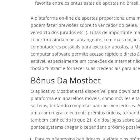
favorita entre os entusiastas de apostas no Brasil.
A plataforma on-line de apostas proporciona uma m
podem fazer previsões sobre to vencedor do pelea,
veredicto dos jurados etc. ). Lutas de importante 
cobertura ainda mais abrangente, com mais opções
computadores pessoais para executar apostas, a M
computer software permite acesso rápido e direto
estável, especialmente em conexões de Internet nã
“botão “Entrar” e fornecer suas credenciais para ac
Bônus Da Mostbet
O aplicativo Mostbet está disponível para download
plataforma em aparelhos móveis, como móviles e ta
sorteios, tentando completar padrões vencedores. A
uma com regras electronic prêmios únicos, tornando 
também conhecido lo que 21, é o dos jogos sobre ca
pontos systems chegar o cependant próximo possíve
Para os néanmoins habilidosos, a glória e os prê