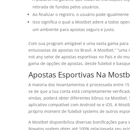
retirada de fundos pelos usuários.
Ao finalizar o registro, o usuário pode igualment
Isso significa o qual a Mostbet adere a todos op
um ambiente para apostas seguro e justo.
Com sua program amigável e uma vasta gama para op
entusiastas de apostas no Brasil. A Mostbet,” “uma
not any setor de apostas esportivas no País e do mu
gama de opções de apostas, desde futebol e basquet
Apostas Esportivas Na Mostb
A maioria dos levantamentos é processada entre 15
se de que a tua conta está completamente verificada
vindas, poderá obter diferentes bônus na Mostbet
aplicativo compatível com Android os e iOS. A Mostb
próprio moment de futebol systems de outros espor
A Mostbet disponibiliza diversas bonificações para
Novatos podem obter até 100% relacionada seu prime