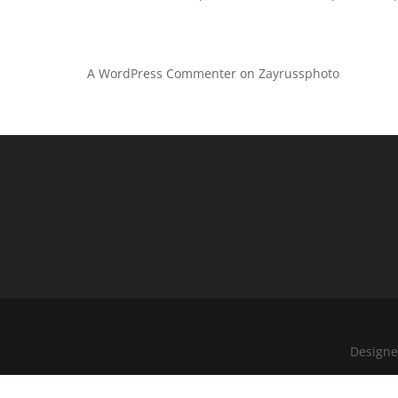
A WordPress Commenter
on
Zayrussphoto
Design