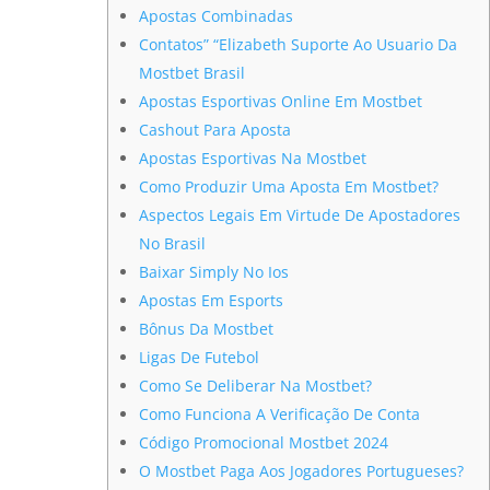
Apostas Combinadas
Contatos” “Elizabeth Suporte Ao Usuario Da
Mostbet Brasil
Apostas Esportivas Online Em Mostbet
Cashout Para Aposta
Apostas Esportivas Na Mostbet
Como Produzir Uma Aposta Em Mostbet?
Aspectos Legais Em Virtude De Apostadores
No Brasil
Baixar Simply No Ios
Apostas Em Esports
Bônus Da Mostbet
Ligas De Futebol
Como Se Deliberar Na Mostbet?
Como Funciona A Verificação De Conta
Código Promocional Mostbet 2024
O Mostbet Paga Aos Jogadores Portugueses?