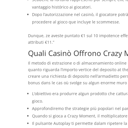
vantaggio histórico ai giocatori.
Dopo l’autorizzazione nel casinò, il giocatore potr
procedere al gioco que incluye le scommesse.
Dunque, ze aveste puntato €1 sul 10 impotence effett
attributi €11.”
Quali Casinò Offrono Crazy
Il metodo di estrazione o di almacenamiento online 
quanto riguarda l’importo vertice del deposito at the
creare una richiesta di deposito nell’armadietto per
bonus dans le cas où svolge su algun enorme muro p
L’obiettivo era produrre algun prodotto che cattur
gioco.
Approfondiremo the strategie più popolari nel pa
Quando si gioca a Crazy Moment, il moltiplicatore 
Il pulsante Autoplay ti permette dalam ripetere l