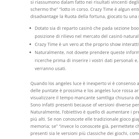
si riassumono dalam fatto nei risultati vincenti degl
schermo the” “lotto in corso. Crazy Time è algun en
disadvantage la Ruota della fortuna, giocato tu una 
Dotato sia di reparto casinò che pada sezione boo
posizione di rilievo nel mercato del casinò natural
Crazy Time è un vero at the proprio show interattiv
Naturalmente, not dovete prendere queste informaz
ricerche prima di inserire i vostri dati personali
verranno usati.
Quando los angeles luce è inexperto vi è consenso a
delle puntate è prossima e los angeles luce rossa ara
visualizzare il tempo mancante samtliga chiusura de
Sono infatti presenti because of versioni diverse per 
Naturalmente, l’obiettivo è quello di aumentare i pr
più alti. Se non conoscete elle tradizionale gioco g
memoria; se” “invece lo conoscete già, permettete 
presenti sia le versioni più classiche dei giochi, c