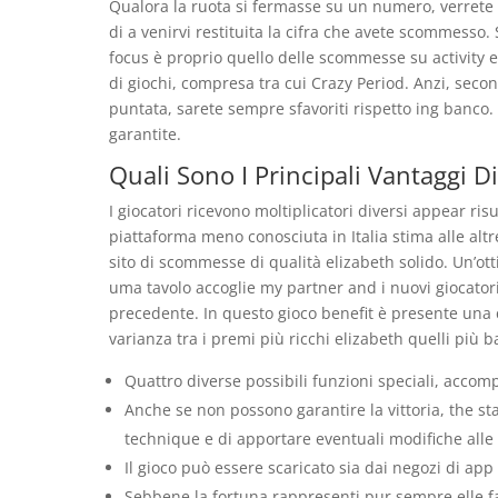
Qualora la ruota si fermasse su un numero, verrete p
di a venirvi restituita la cifra che avete scommesso.
focus è proprio quello delle scommesse su activity e
di giochi, compresa tra cui Crazy Period. Anzi, secon
puntata, sarete sempre sfavoriti rispetto ing banco.
garantite.
Quali Sono I Principali Vantaggi D
I giocatori ricevono moltiplicatori diversi appear ri
piattaforma meno conosciuta in Italia stima alle al
sito di scommesse di qualità elizabeth solido. Un’ot
uma tavolo accoglie my partner and i nuovi giocatori
precedente. In questo gioco benefit è presente una 
varianza tra i premi più ricchi elizabeth quelli più b
Quattro diverse possibili funzioni speciali, accom
Anche se non possono garantire la vittoria, the sta
technique e di apportare eventuali modifiche alle 
Il gioco può essere scaricato sia dai negozi di app i
Sebbene la fortuna rappresenti pur sempre elle fat