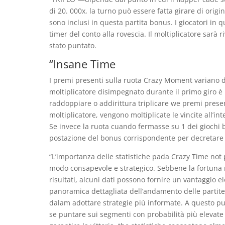
di 20. 000x, la turno può essere fatta girare di origi
sono inclusi in questa partita bonus. I giocatori in 
timer del conto alla rovescia. Il moltiplicatore sarà 
stato puntato.
“Insane Time
I premi presenti sulla ruota Crazy Moment variano da
moltiplicatore disimpegnato durante il primo giro è 1
raddoppiare o addirittura triplicare we premi prese
moltiplicatore, vengono moltiplicate le vincite all’in
Se invece la ruota cuando fermasse su 1 dei giochi bo
postazione del bonus corrispondente per decretare la
“L’importanza delle statistiche pada Crazy Time not 
modo consapevole e strategico. Sebbene la fortuna r
risultati, alcuni dati possono fornire un vantaggio el
panoramica dettagliata dell’andamento delle partit
dalam adottare strategie più informate. A questo pu
se puntare sui segmenti con probabilità più elevat