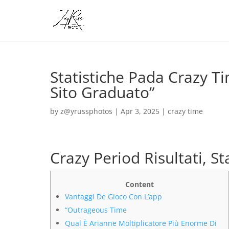
Statistiche Pada Crazy Ti
Sito Graduato”
by
z@yrussphotos
|
Apr 3, 2025
|
crazy time
Crazy Period Risultati, S
Content
Vantaggi De Gioco Con L’app
“Outrageous Time
Qual È Arianne Moltiplicatore Più Enorme Di