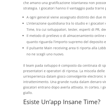
che amano una gratificazione istantanea non poss
strategia. I giocatori hanno il vantaggio pada trarr
A ogni general viene assegnato distinto dei due mo
L’interazione quotidiana tra lo studio e i giocatori
Time, tra cui sviluppatori, tester, esperti di PR, d
Il metodo di prelievo o di almacenamiento online 
quanto riguarda l’importo supremo del deposito e
Il pulsante Main receiving area ti riporta alla Lo
no ne scegli uno nuovo.
Il team pada sviluppo è composto da centinaia di speci
presentatori e operatori di ripresa. La miscela delle 
un’esperienza dalam gioco coinvolgente electronic i
intrattenimento. Una grande ruota dalam denaro virtu
giocatori entrano dopo averla attivata. In corteo, i 
giallo.
Esiste Un’app Insane Time?