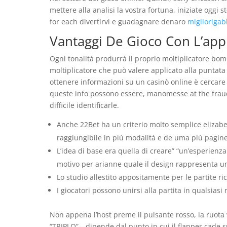
mettere alla analisi la vostra fortuna, iniziate oggi 
for each divertirvi e guadagnare denaro
miglioriga
Vantaggi De Gioco Con L’app
Ogni tonalità produrrà il proprio moltiplicatore bom
moltiplicatore che può valere applicato alla puntat
ottenere informazioni su un casinò online è cercare o
queste info possono essere, manomesse at the frau
difficile identificarle.
Anche 22Bet ha un criterio molto semplice elizabe
raggiungibile in più modalità e de uma più pagine 
L’idea di base era quella di creare” “un’esperienz
motivo per arianne quale il design rappresenta un f
Lo studio allestito appositamente per le partite ric
I giocatori possono unirsi alla partita in qualsias
Non appena l’host preme il pulsante rosso, la ruota 
“TRIPLO”—dipende dal punto in cui il flapper cade s