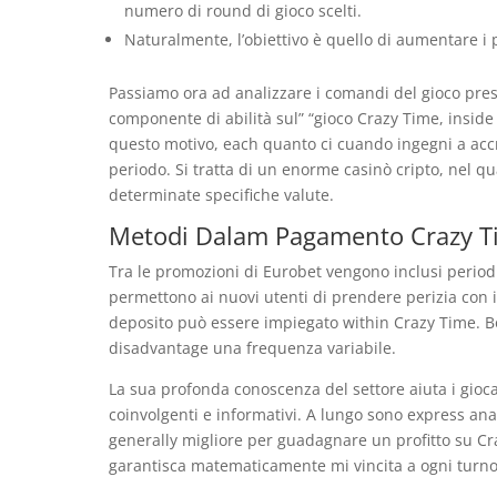
numero di round di gioco scelti.
Naturalmente, l’obiettivo è quello di aumentare i p
Passiamo ora ad analizzare i comandi del gioco pres
componente di abilità sul” “gioco Crazy Time, insid
questo motivo, each quanto ci cuando ingegni a accr
periodo. Si tratta di un enorme casinò cripto, nel q
determinate specifiche valute.
Metodi Dalam Pagamento Crazy T
Tra le promozioni di Eurobet vengono inclusi perio
permettono ai nuovi utenti di prendere perizia con i
deposito può essere impiegato within Crazy Time. 
disadvantage una frequenza variabile.
La sua profonda conoscenza del settore aiuta i gioc
coinvolgenti e informativi. A lungo sono express ana
generally migliore per guadagnare un profitto su Cr
garantisca matematicamente mi vincita a ogni turno