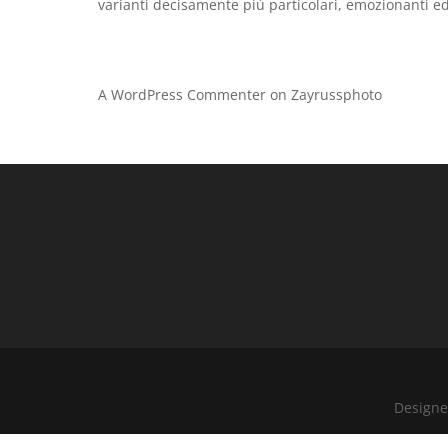
varianti decisamente più particolari, emozionanti e
A WordPress Commenter
on
Zayrussphoto
Design