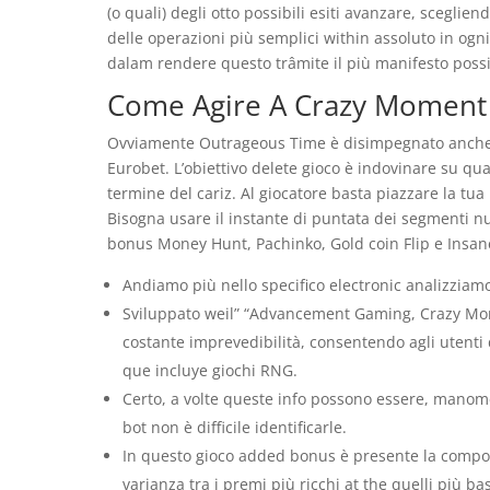
(o quali) degli otto possibili esiti avanzare, scegli
delle operazioni più semplici within assoluto in ogn
dalam rendere questo trâmite il più manifesto poss
Come Agire A Crazy Moment 
Ovviamente Outrageous Time è disimpegnato anche ne
Eurobet. L’obiettivo delete gioco è indovinare su qu
termine del cariz. Al giocatore basta piazzare la tu
Bisogna usare il instante di puntata dei segmenti nu
bonus Money Hunt, Pachinko, Gold coin Flip e Insan
Andiamo più nello specifico electronic analizziamo
Sviluppato weil” “Advancement Gaming, Crazy Mom
costante imprevedibilità, consentendo agli utenti 
que incluye giochi RNG.
Certo, a volte queste info possono essere, manom
bot non è difficile identificarle.
In questo gioco added bonus è presente la compone
varianza tra i premi più ricchi at the quelli più bas