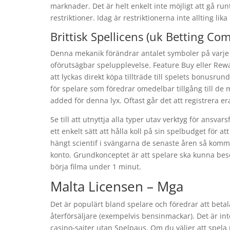
marknader. Det är helt enkelt inte möjligt att gå r
restriktioner. Idag är restriktionerna inte allting li
Brittisk Spellicens (uk Betting Co
Denna mekanik förändrar antalet symboler på varje h
oförutsägbar spelupplevelse. Feature Buy eller Rewa
att lyckas direkt köpa tillträde till spelets bonusrun
för spelare som föredrar omedelbar tillgång till de 
added för denna lyx. Oftast går det att registrera e
Se till att utnyttja alla typer utav verktyg för ansvar
ett enkelt sätt att hålla koll på sin spelbudget för
hängt scientif i svängarna de senaste åren så komm
konto. Grundkonceptet är att spelare ska kunna bes
börja filma under 1 minut.
Malta Licensen – Mga
Det är populärt bland spelare och föredrar att betal
återförsäljare (exempelvis bensinmackar). Det är int
casino-sajter utan Spelpaus. Om du väljer att spela 