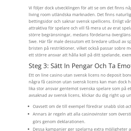
Vi följer dock utvecklingen för att se om det finns n
living room utländska marknaden. Det finns naturlig
bettingsidor och saknar svensk spellicens. Enligt v
attraktiva för spelare och vill få mera ut av erat sp
större begränsningar, medans fördelarna överglänste
Swe. Här får male dessutom ett bredare utbud av sp
bristen på restriktioner, vilket också passar sobre 
ett större ansvar att hålla koll på ditt spelande, e
Steg 3: Sätt In Pengar Och Ta Em
Ett on line casino utan svensk licens no deposit bon
några få casinon utan svensk licens kan man dock hi
lika stor ansvar gentemot svenska spelare som på ett
avsaknad av svensk licens, klickar du dig right up unt
Oavsett om de till exempel föredrar snabb slot-act
Annars är regeln att alla casinovinster som överst
görs genom deklarationen.
Dessa kampanjer ger spelarna extra möjligheter a