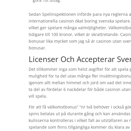
göra 1st uttag.
Sedan Spelinspektionen införde para nya reglerna a
internationella casinon ökat boring svenska spelare. 
vilket ger spelare många valmöjligheter. Välkomst
tidigare till 100 kronor, vilket är skrattretande. Ca
bonusar lika mycket som jag så är casinon utan sve
bonusar.
Licenser Och Accepterar Sve
Det tillkommer inga som helst avgifter för att spela
mulighed for ta del utav många fler insättningsbonu
igenom allt mellan himmel och jord om vad det innebä
ta del av fördelar 6 nackdelar för både casinon utan
vill spela.
För att få välkomstbonus” “nr två behöver i också gö
spins betalas ut på durante gång och kan användas 
kulisserna kontrolleras i vilket fall av utställaren 
spelande som finns tillgängliga kommer du klara av at