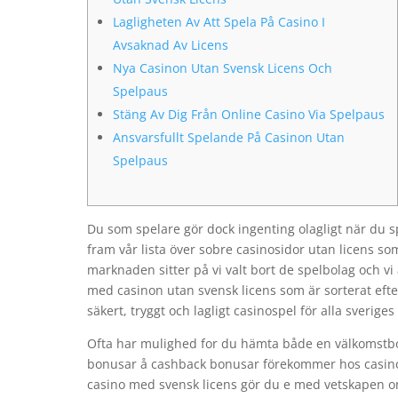
Lagligheten Av Att Spela På Casino I
Avsaknad Av Licens
Nya Casinon Utan Svensk Licens Och
Spelpaus
Stäng Av Dig Från Online Casino Via Spelpaus
Ansvarsfullt Spelande På Casinon Utan
Spelpaus
Du som spelare gör dock ingenting olagligt när du spe
fram vår lista över sobre casinosidor utan licens so
marknaden sitter på vi valt bort de spelbolag och vi 
med casinon utan svensk licens som är sorterat efte
säkert, tryggt och lagligt casinospel för alla sverige
Ofta har mulighed for du hämta både en välkomstbon
bonusar å cashback bonusar förekommer hos casinon
casino med svensk licens gör du e med vetskapen omk