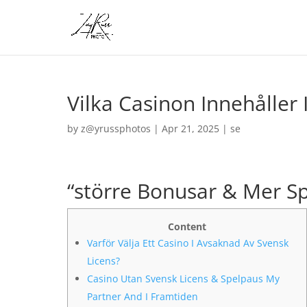
Vilka Casinon Innehåller 
by
z@yrussphotos
|
Apr 21, 2025
|
se
“större Bonusar & Mer Sp
Content
Varför Välja Ett Casino I Avsaknad Av Svensk
Licens?
Casino Utan Svensk Licens & Spelpaus My
Partner And I Framtiden