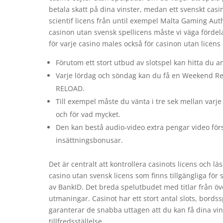
betala skatt på dina vinster, medan ett svenskt casin
scientif licens från until exempel Malta Gaming Auth
casinon utan svensk spellicens måste vi väga fördel
för varje casino males också för casinon utan licens 
Förutom ett stort utbud av slotspel kan hitta du a
Varje lördag och söndag kan du få en Weekend Re
RELOAD.
Till exempel måste du vänta i tre sek mellan varje
och för vad mycket.
Den kan bestå audio-video extra pengar video först
insättningsbonusar.
Det är centralt att kontrollera casinots licens och l
casino utan svensk licens som finns tillgängliga för
av BankID. Det breda spelutbudet med titlar från över
utmaningar. Casinot har ett stort antal slots, bord
garanterar de snabba uttagen att du kan få dina vins
tillfredsställelse.