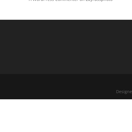
Design