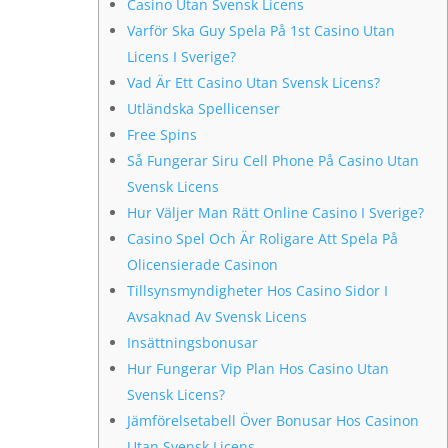
Casino Utan Svensk Licens
Varför Ska Guy Spela På 1st Casino Utan
Licens I Sverige?
Vad Är Ett Casino Utan Svensk Licens?
Utländska Spellicenser
Free Spins
Så Fungerar Siru Cell Phone På Casino Utan
Svensk Licens
Hur Väljer Man Rätt Online Casino I Sverige?
Casino Spel Och Är Roligare Att Spela På
Olicensierade Casinon
Tillsynsmyndigheter Hos Casino Sidor I
Avsaknad Av Svensk Licens
Insättningsbonusar
Hur Fungerar Vip Plan Hos Casino Utan
Svensk Licens?
Jämförelsetabell Över Bonusar Hos Casinon
Utan Svensk Licens