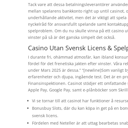
Tack vare att dessa betalningsleverantörer använder 
mellan spelarens bankkonto right up until casinot, o
underhållande aktivitet, men det är viktigt att spela
nyckelråd för ansvarsfullt spelande samt kontaktuppg
spelproblem. Om du nu skulle vinna på ett casino ut
vinster på så är det ganska simpelt det också.
Casino Utan Svensk Licens & Spel
I durante fri, ohämmad atmosfär, kan ibland konsum
fördel för det frenetiska jakten efter vinster. Våra
under Mars 2025 är dessa.” “[newline]Som vanligt b
erfarenheter och djupa, ingående test. Det är en p
Finansinspektionen. Casinot stödjer ett omfattande 
Apple Pay, Google Pay, samt e-plånböcker som Skrill 
Vi se tornar till att casinot har funktioner å resur
Bonusbuy Slots, där du kan köpa in get på en bon
svensk licens.
Fördelen med Neteller är att uttag bearbetas snab