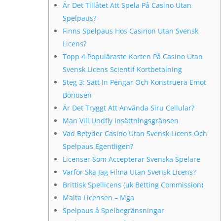
Är Det Tillåtet Att Spela På Casino Utan
Spelpaus?
Finns Spelpaus Hos Casinon Utan Svensk
Licens?
Topp 4 Populäraste Korten På Casino Utan
Svensk Licens Scientif Kortbetalning
Steg 3: Sätt In Pengar Och Konstruera Emot
Bonusen
Är Det Tryggt Att Använda Siru Cellular?
Man Vill Undfly Insättningsgränsen
Vad Betyder Casino Utan Svensk Licens Och
Spelpaus Egentligen?
Licenser Som Accepterar Svenska Spelare
Varför Ska Jag Filma Utan Svensk Licens?
Brittisk Spellicens (uk Betting Commission)
Malta Licensen – Mga
Spelpaus å Spelbegränsningar