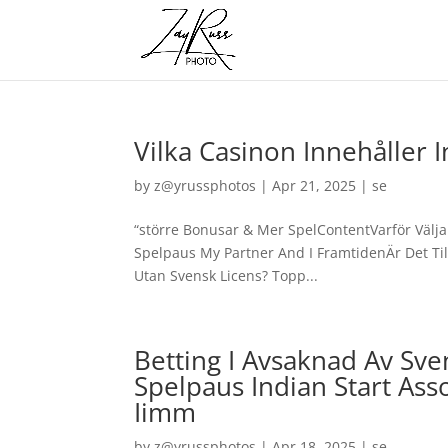
Vilka Casinon Innehåller I
by
z@yrussphotos
|
Apr 21, 2025
|
se
“större Bonusar & Mer SpelContentVarför Välja
Spelpaus My Partner And I FramtidenÄr Det Til
Utan Svensk Licens? Topp...
Betting I Avsaknad Av Sv
Spelpaus Indian Start Ass
Iimm
by
z@yrussphotos
|
Apr 18, 2025
|
se